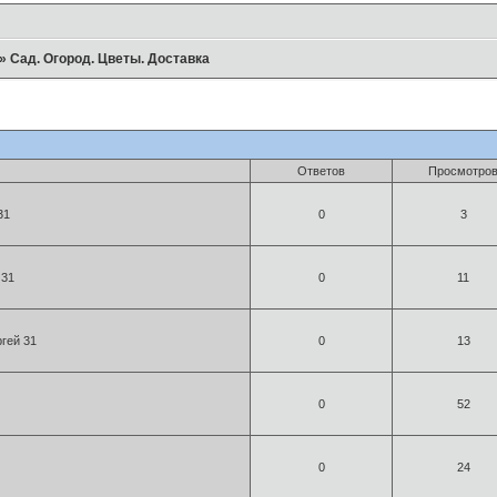
»
Сад. Огород. Цветы. Доставка
Ответов
Просмотро
31
0
3
 31
0
11
гей 31
0
13
0
52
0
24