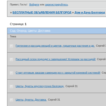
Привет, Гость!
Войдите
или
зарегистрируйтесь
.
»
БЕСПЛАТНЫЕ ОБЪЯВЛЕНИЯ БЕЛГОРОД
»
Дом и Дача Белгород
Страница:
1
Сад. Огород. Цветы. Доставка
Тема
Гортензии и рассада овощей и цветов, горшечные растения и др.
Сергей 
Рассадный сезон подходит к завершению! Успеваем за рассадой!
Сергей
Старт оптовым заказам саженцев роз с закрытой корневой системой!
Сер
Цветы, букеты круглосуточно Белгород.
Сергей 31
Цветы, букеты. Доставка.
Сергей 31